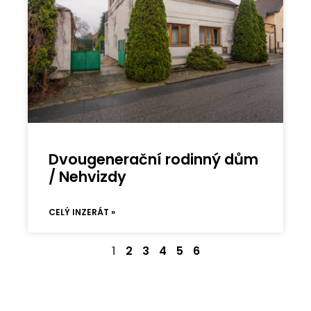
Dvougenerační rodinný dům
/ Nehvizdy
CELÝ INZERÁT »
1
2
3
4
5
6