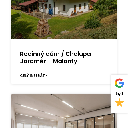
Rodinný dům / Chalupa
Jaroměř – Malonty
CELÝ INZERÁT »
5,0