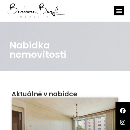
Nabídka
nemovitostí
Aktuálně v nabídce