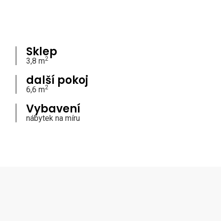
Sklep
2
3,8 m
další pokoj
2
6,6 m
Vybavení
nábytek na míru