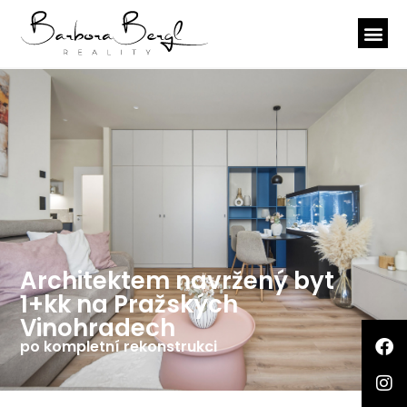
Architektem navržený byt
1+kk na Pražských
Vinohradech
po kompletní rekonstrukci