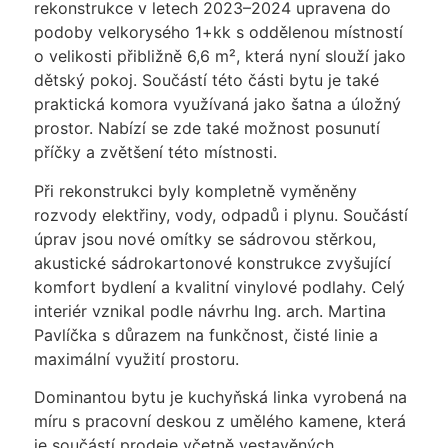
rekonstrukce v letech 2023–2024 upravena do
podoby velkorysého 1+kk s oddělenou místností
o velikosti přibližně 6,6 m², která nyní slouží jako
dětský pokoj. Součástí této části bytu je také
praktická komora využívaná jako šatna a úložný
prostor. Nabízí se zde také možnost posunutí
příčky a zvětšení této místnosti.
Při rekonstrukci byly kompletně vyměněny
rozvody elektřiny, vody, odpadů i plynu. Součástí
úprav jsou nové omítky se sádrovou stěrkou,
akustické sádrokartonové konstrukce zvyšující
komfort bydlení a kvalitní vinylové podlahy. Celý
interiér vznikal podle návrhu Ing. arch. Martina
Pavlíčka s důrazem na funkčnost, čisté linie a
maximální využití prostoru.
Dominantou bytu je kuchyňská linka vyrobená na
míru s pracovní deskou z umělého kamene, která
je součástí prodeje včetně vestavěných