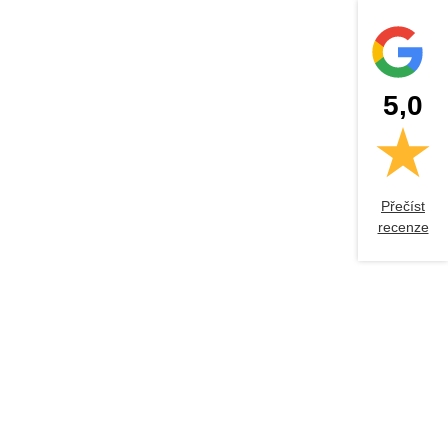
5,0
Přečíst
recenze