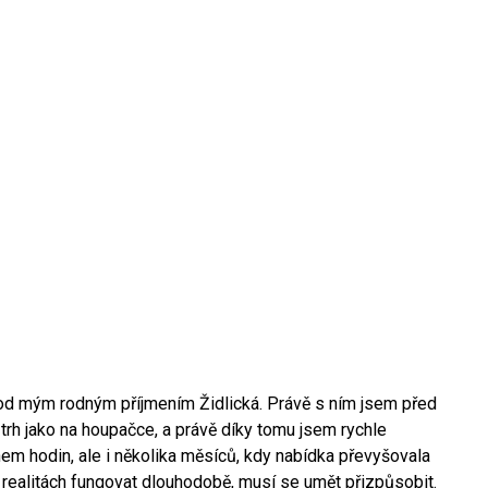
 pod mým rodným příjmením Židlická. Právě s ním jsem před
í trh jako na houpačce, a právě díky tomu jsem rychle
hem hodin, ale i několika měsíců, kdy nabídka převyšovala
realitách fungovat dlouhodobě, musí se umět přizpůsobit.