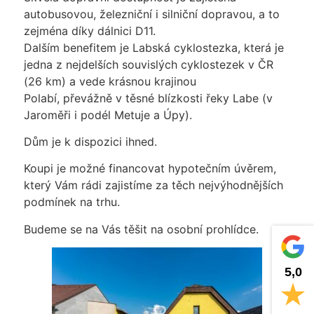
autobusovou, železniční i silniční dopravou, a to
zejména díky dálnici D11.
Dalším benefitem je Labská cyklostezka, která je
jedna z nejdelších souvislých cyklostezek v ČR
(26 km) a vede krásnou krajinou
Polabí, převážně v těsné blízkosti řeky Labe (v
Jaroměři i podél Metuje a Úpy).
Dům je k dispozici ihned.
Koupi je možné financovat hypotečním úvěrem,
který Vám rádi zajistíme za těch nejvýhodnějších
podmínek na trhu.
Budeme se na Vás těšit na osobní prohlídce.
5,0