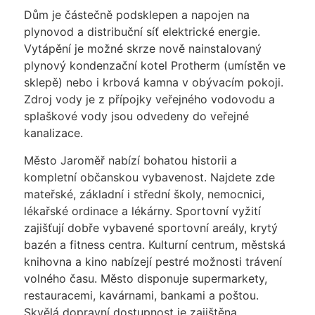
Dům je částečně podsklepen a napojen na
plynovod a distribuční síť elektrické energie.
Vytápění je možné skrze nově nainstalovaný
plynový kondenzační kotel Protherm (umístěn ve
sklepě) nebo i krbová kamna v obývacím pokoji.
Zdroj vody je z přípojky veřejného vodovodu a
splaškové vody jsou odvedeny do veřejné
kanalizace.
Město Jaroměř nabízí bohatou historii a
kompletní občanskou vybavenost. Najdete zde
mateřské, základní i střední školy, nemocnici,
lékařské ordinace a lékárny. Sportovní vyžití
zajišťují dobře vybavené sportovní areály, krytý
bazén a fitness centra. Kulturní centrum, městská
knihovna a kino nabízejí pestré možnosti trávení
volného času. Město disponuje supermarkety,
restauracemi, kavárnami, bankami a poštou.
Skvělá dopravní dostupnost je zajištěna