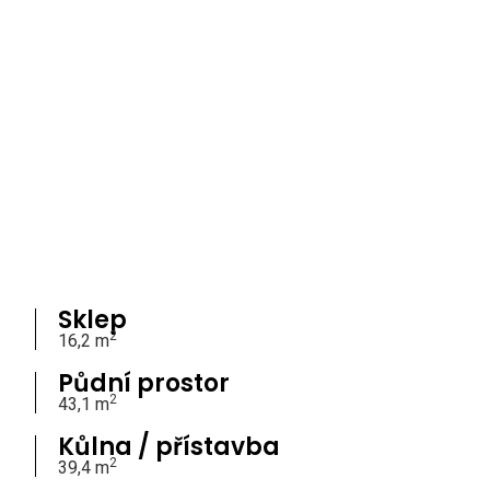
Sklep
2
16,2 m
Půdní prostor
2
43,1 m
Kůlna / přístavba
2
39,4 m