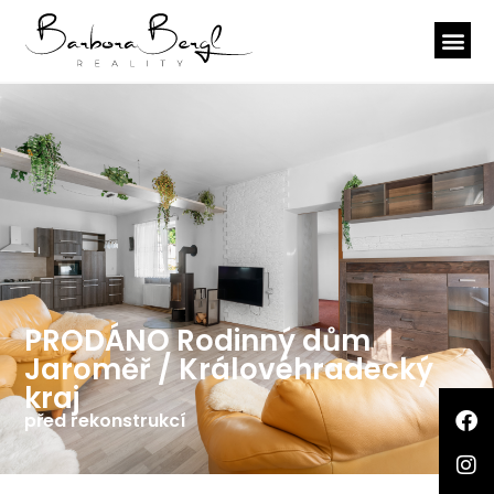
PRODÁNO Rodinný dům
Jaroměř / Královéhradecký
kraj
před rekonstrukcí