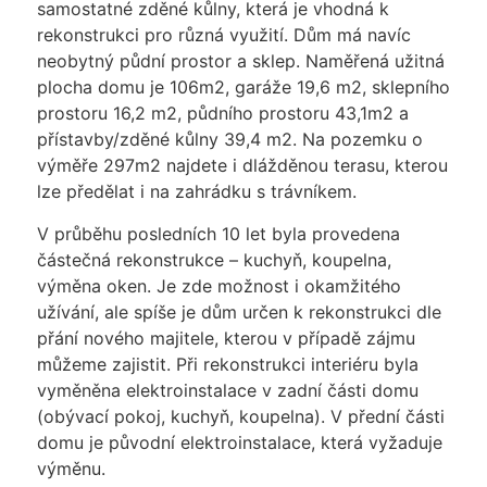
samostatné zděné kůlny, která je vhodná k
rekonstrukci pro různá využití. Dům má navíc
neobytný půdní prostor a sklep. Naměřená užitná
plocha domu je 106m2, garáže 19,6 m2, sklepního
prostoru 16,2 m2, půdního prostoru 43,1m2 a
přístavby/zděné kůlny 39,4 m2. Na pozemku o
výměře 297m2 najdete i dlážděnou terasu, kterou
lze předělat i na zahrádku s trávníkem.
V průběhu posledních 10 let byla provedena
částečná rekonstrukce – kuchyň, koupelna,
výměna oken. Je zde možnost i okamžitého
užívání, ale spíše je dům určen k rekonstrukci dle
přání nového majitele, kterou v případě zájmu
můžeme zajistit. Při rekonstrukci interiéru byla
vyměněna elektroinstalace v zadní části domu
(obývací pokoj, kuchyň, koupelna). V přední části
domu je původní elektroinstalace, která vyžaduje
výměnu.