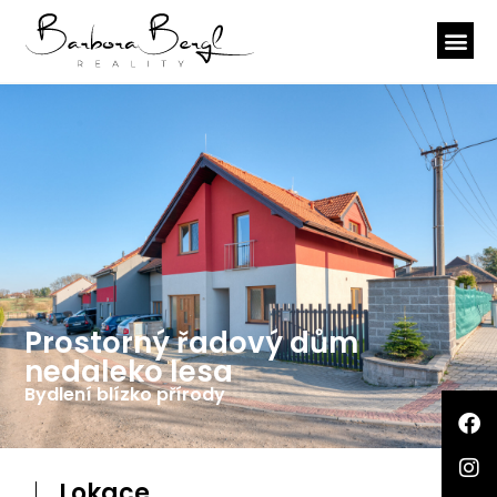
Prostorný řadový dům
nedaleko lesa
Bydlení blízko přírody
Lokace