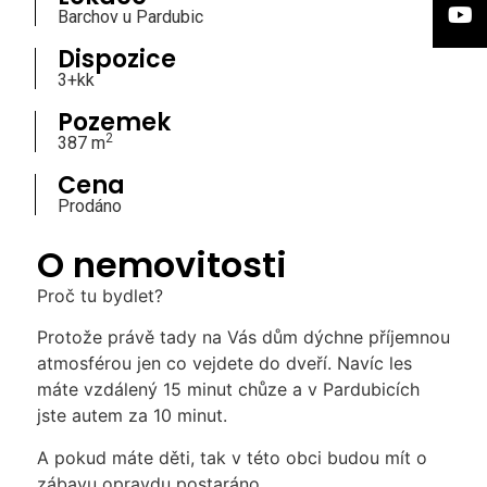
Barchov u Pardubic
Dispozice
3+kk
Pozemek
2
387 m
Cena
Prodáno
O nemovitosti
Proč tu bydlet?
Protože právě tady na Vás dům dýchne příjemnou
atmosférou jen co vejdete do dveří. Navíc les
máte vzdálený 15 minut chůze a v Pardubicích
jste autem za 10 minut.
A pokud máte děti, tak v této obci budou mít o
zábavu opravdu postaráno.