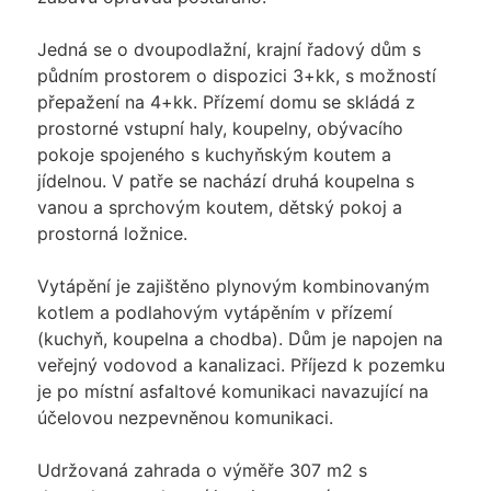
Jedná se o dvoupodlažní, krajní řadový dům s
půdním prostorem o dispozici 3+kk, s možností
přepažení na 4+kk. Přízemí domu se skládá z
prostorné vstupní haly, koupelny, obývacího
pokoje spojeného s kuchyňským koutem a
jídelnou. V patře se nachází druhá koupelna s
vanou a sprchovým koutem, dětský pokoj a
prostorná ložnice.
Vytápění je zajištěno plynovým kombinovaným
kotlem a podlahovým vytápěním v přízemí
(kuchyň, koupelna a chodba). Dům je napojen na
veřejný vodovod a kanalizaci. Příjezd k pozemku
je po místní asfaltové komunikaci navazující na
účelovou nezpevněnou komunikaci.
Udržovaná zahrada o výměře 307 m2 s