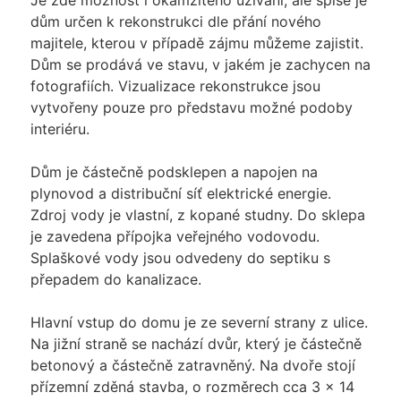
Je zde možnost i okamžitého užívání, ale spíše je
dům určen k rekonstrukci dle přání nového
majitele, kterou v případě zájmu můžeme zajistit.
Dům se prodává ve stavu, v jakém je zachycen na
fotografiích. Vizualizace rekonstrukce jsou
vytvořeny pouze pro představu možné podoby
interiéru.
Dům je částečně podsklepen a napojen na
plynovod a distribuční síť elektrické energie.
Zdroj vody je vlastní, z kopané studny. Do sklepa
je zavedena přípojka veřejného vodovodu.
Splaškové vody jsou odvedeny do septiku s
přepadem do kanalizace.
Hlavní vstup do domu je ze severní strany z ulice.
Na jižní straně se nachází dvůr, který je částečně
betonový a částečně zatravněný. Na dvoře stojí
přízemní zděná stavba, o rozměrech cca 3 x 14