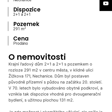
Dispozice
2+1 a 2+1
Pozemek
2
291 m
Cena
Prodáno
O nemovitosti
Krajní řadový dům 2+1 a 2+1 s pozemkem o
rozloze 291 m2 v centru města, v klidné ulici
Žižkova 171, Nechanice. Dům byl postaven
původně přízemní s půdou na začátku 20. století.
V 70. letech bylo vybudováno obytné podkroví, a
vznikla tak dispozice vhodná pro dvougenerační
bydlení, s užitnou plochou 131 m2.