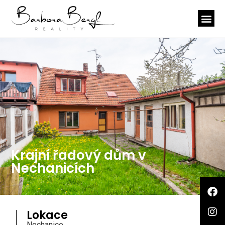
Krajní řadový dům v
Nechanicích
Lokace
Nechanice